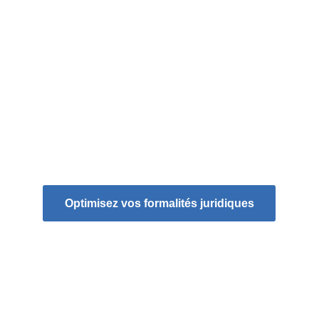
Optimisation des coûts : 
✔️ 
Transformez vos coûts fixes en coûts 
variables et adaptez vos dépenses en 
fonction de votre volume d'activité.
✔️ 
Sécurité et confidentialité
Profitez d'une plateforme sécurisée pour la 
transmission et le stockage de vos 
documents sensibles.
Optimisez vos formalités juridiques