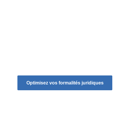
Optimisation des coûts : 
✔️ 
Transformez vos coûts fixes en coûts 
variables et adaptez vos dépenses en 
fonction de votre volume d'activité.
✔️ 
Sécurité et confidentialité
Profitez d'une plateforme sécurisée pour la 
transmission et le stockage de vos 
documents sensibles.
Optimisez vos formalités juridiques