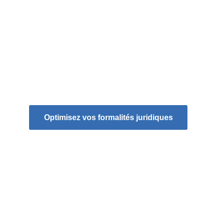
Transformez vos coûts fixes en coûts 
variables et adaptez vos dépenses en 
fonction de votre volume d'activité.
✔️ 
Sécurité et confidentialité
Profitez d'une plateforme sécurisée pour la 
transmission et le stockage de vos 
documents sensibles.
Optimisez vos formalités juridiques