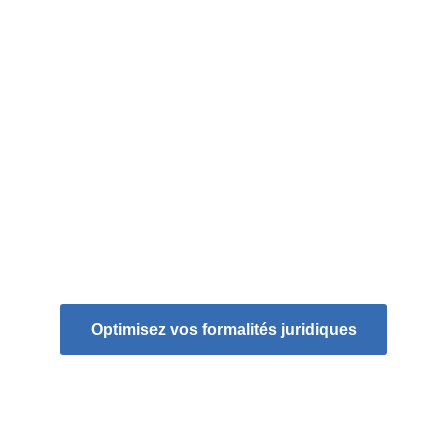
conformité grâce à notre processus de 
contrôle qualité.
Optimisation des coûts : 
✔️ 
Transformez vos coûts fixes en coûts 
variables et adaptez vos dépenses en 
fonction de votre volume d'activité.
✔️ 
Sécurité et confidentialité
Profitez d'une plateforme sécurisée pour la 
transmission et le stockage de vos 
documents sensibles.
Optimisez vos formalités juridiques