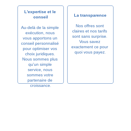
L'expertise et le 
La transparence
conseil
Nos offres sont 
Au-delà de la simple 
claires et nos tarifs 
exécution, nous 
sont sans surprise. 
vous apportons un 
Vous savez 
conseil personnalisé 
exactement ce pour 
pour optimiser vos 
quoi vous payez.
choix juridiques. 
Nous sommes plus 
qu'un simple 
service, nous 
sommes votre 
partenaire de 
croissance.
Mais notre plus grande force est notre 
engagement à vos côtés. Nous assurons un 
suivi complet et une communication proactive 
à chaque étape de votre dossier.