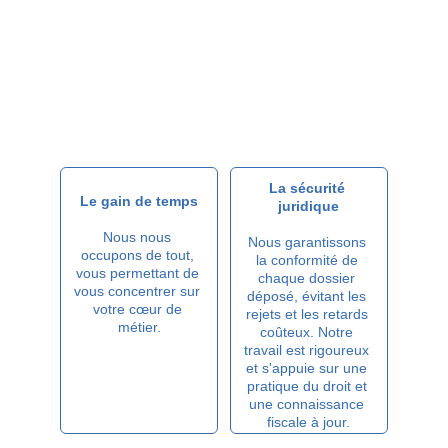
formalistes expérimentés. Notre formaliste 
juridique est votre interlocuteur privilégié, un 
véritable partenaire qui comprend les enjeux 
de votre entreprise. 
Faire appel à nous, c'est choisir :
La sécurité 
Le gain de temps
juridique
Nous nous 
Nous garantissons 
occupons de tout, 
la conformité de 
vous permettant de 
chaque dossier 
vous concentrer sur 
déposé, évitant les 
votre cœur de 
rejets et les retards 
métier.
coûteux. Notre 
travail est rigoureux 
et s'appuie sur une 
pratique du droit et 
une connaissance 
fiscale à jour.