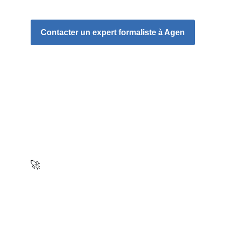
Contacter un expert formaliste à Agen
Nos services sur mesure pour la 
réalisation de vos formalités aux 
différentes étapes de votre structure.
🚀
Création
Créer une SASU
Créer une SAS
Créer une SARL
Créer une EURL
Devenir auto-entrepreneur