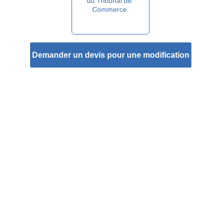
du Tribunal de 
Commerce.
Demander un devis pour une modification
Pourquoi faire appel à notre 
cabinet de formalités à 
Agen ?
Dans un environnement légal en constante 
évolution, l'accompagnement par un expert 
est plus qu'un confort, c'est une nécessité. 
Notre cabinet, 
ma-formalite.com
, met à votre 
disposition une équipe de juristes et de 